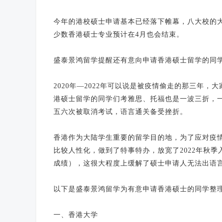
今年的港校硕士申请基本已经落下帷幕，八大校的
少数香港硕士专业预计在4月也会结束。
盛泰景鸿留学提醒还有意向申请香港硕士留学的同
2020年—2022年可以说是被疫情偷走的那三年
港硕士留学的同学们考雅思、托福也是一波三折，
五六次被取消考试，语言通关备受挫折。
香港作为大陆学生重要的留学目的地，为了应对疫
比较人性化，做到了特事特办，放宽了2022年秋
成绩），这很大程度上缓解了硕士申请人无法出语
以下是盛泰景鸿留学为有意申请香港硕士的同学整
一、香港大学