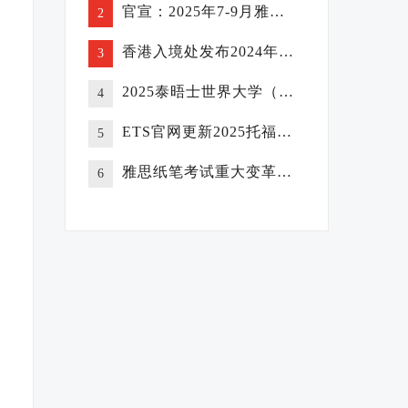
官宣：2025年7-9月雅思考试报名开放！
2
香港入境处发布2024年度总结：近14万宗人才计划签证成功获批！
3
2025泰晤士世界大学（THE）声誉排名发布：哈佛连续14年蝉联榜首！
4
ETS官网更新2025托福雅思分数换算表！
5
雅思纸笔考试重大变革！5月起禁用铅笔，中性笔时代来临！
6