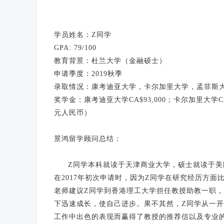
学员姓名：Z同学
GPA: 79/100
教育背景：杜兰大学（金融硕士）
申请季度：2019秋季
录取情况：康考迪亚大学，卡尔加里大学，孟菲斯
奖学金：康考迪亚大学CA$93,000；卡尔加里大学CA$13
元人民币）
景鸿留学顾问总结：
Z同学本科就读于天津商业大学，硕士就读于
在2017年初次申请时，因为Z同学在研究经历方
老师建议Z同学到香港理工大学担任教授助教一职
下迅速成长，使自己进步。果不其然，Z同学从一
工作中出色的表现而赢得了教授的推荐信以及专业