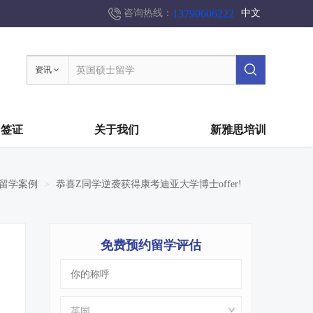
13790606222
咨询热线：
中文
资讯
国签证
关于我们
新雅思培训
留学案例
恭喜Z同学逆袭获得康考迪亚大学博士offer!
免费预约留学评估
9