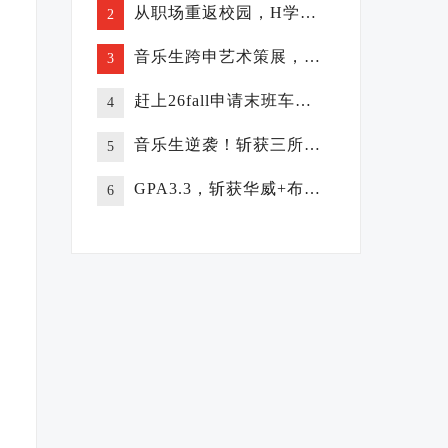
从职场重返校园，H学员喜获百强大学offer！
2
音乐生跨申艺术策展，斩获悉尼大学offer！
3
赶上26fall申请末班车，211学员获港大录取
4
音乐生逆袭！斩获三所百强大学offer！
5
GPA3.3，斩获华威+布里斯托大学offer
6