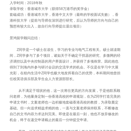
入学时间：2018年秋
录取学校：香港城市大学（获得58万港币的奖学金）
套磁成功：香港城市大学，香港中文大学（最终的学校面试失败），香
港科技大学（提前与导师在深圳进行研究，后认为导师的方向与自己的
预想有较大出入，故自行向导师提出退出项目）
景鸿留学顾问总结：
Z同学是一个硕士在读生，学习的专业与电气工程有关。硕士就读期
间，Z同学参与了多个项目，诸如关于不确定干扰器的研究、多微网的经
济调控以及中央控制器的用户界面设计，并获得了多项殊荣。因此他也
得到了到海内外参与研讨会议的交流学术的机会。不仅是在学习中大展
光彩，在校内生活中Z同学也极大地发挥着自己的优势，本科期间他曾担
任校英语俱乐部及学生会人力资源部部长。
从不满足于现状的他，这一次将往更高的方向发展，于是他联系顾
问老师，为他量身定制一份香港高校的申请规划，在为Z同学打造完美的
申请文书时，文案老师也一边积极地套磁香港高校的教授，为录取奠定
基础。但一向追求精益求精的他，一直与文案老师保持联系，不断修改
自己的文书内容力求达到完美。即使是在最后一刻，他也不放弃修改的
机会，终于在递交申请截止的最后一分钟提交申请。